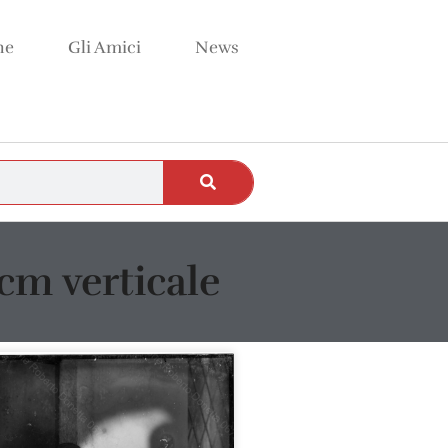
ne
Gli Amici
News
cm verticale