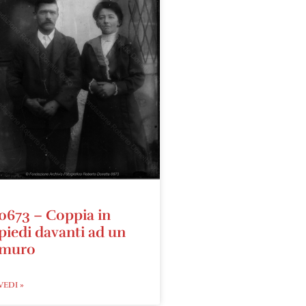
0673 – Coppia in
piedi davanti ad un
muro
VEDI »