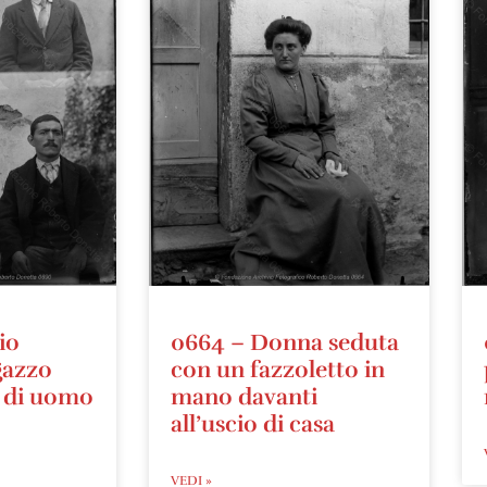
io
0664 – Donna seduta
agazzo
con un fazzoletto in
; di uomo
mano davanti
all’uscio di casa
VEDI »