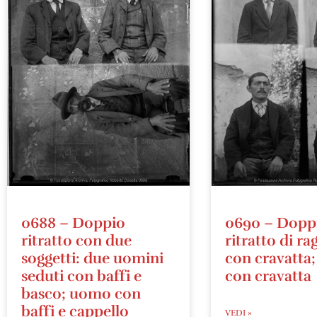
0688 – Doppio
0690 – Dopp
ritratto con due
ritratto di r
soggetti: due uomini
con cravatta
seduti con baffi e
con cravatta
basco; uomo con
baffi e cappello
VEDI »