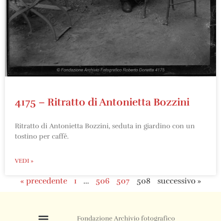
4175 – Ritratto di Antonietta Bozzini
Ritratto di Antonietta Bozzini, seduta in giardino con un
tostino per caffé.
VEDI »
« precedente
1
…
506
507
508
successivo »
Fondazione Archivio fotografico