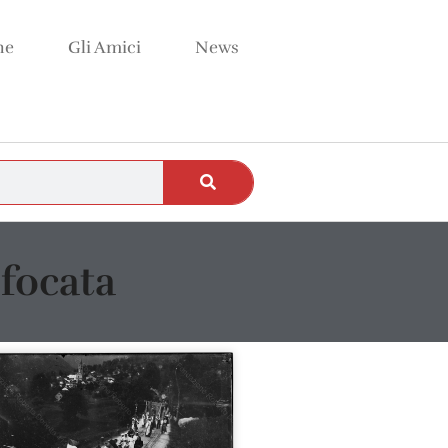
ne
Gli Amici
News
focata