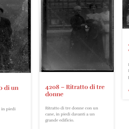
4208 – Ritratto di tre
o di un
donne
Ritratto di tre donne con un
 in piedi
cane, in piedi davanti a un
grande edificio.