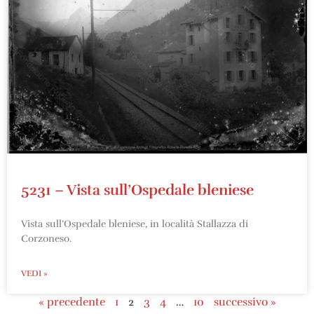
5231 – Vista sull’Ospedale bleniese
Vista sull’Ospedale bleniese, in località Stallazza di
Corzoneso.
VEDI »
« precedente
1
2
3
4
…
10
successivo »