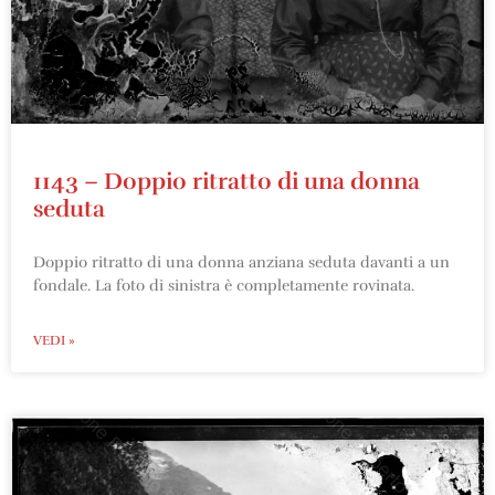
1143 – Doppio ritratto di una donna
seduta
Doppio ritratto di una donna anziana seduta davanti a un
fondale. La foto di sinistra è completamente rovinata.
VEDI »