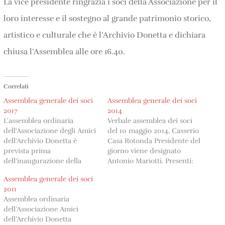
La vice presidente ringrazia i soci della Associazione per il
loro interesse e il sostegno al grande patrimonio storico,
artistico e culturale che è l’Archivio Donetta e dichiara
chiusa l’Assemblea alle ore 16.40.
Correlati
Assemblea generale dei soci
Assemblea generale dei soci
2017
2014
L'assemblea ordinaria
Verbale assemblea dei soci
dell'Associazione degli Amici
del 10 maggio 2014, Casserio
dell'Archivio Donetta è
Casa Rotonda Presidente del
prevista prima
giorno viene designato
dell'inaugurazione della
Antonio Mariotti. Presenti:
mostra fotografica SUPER di
Claudio Bozzini, Michèle
Assemblea generale dei soci
Caterina Foletti per il sabato
Müller,Cristina Foglia,
2011
6 maggio 2017 alle 15:00 alla
Antonio Mariotti, Carla
Assemblea ordinaria
Casa Rotonda a Casserio,
Agustoni. Scusato: Mirco
dell’Associazione Amici
con il seguente ordine del
Arcioni. L'assemblea si tiene
dell’Archivio Donetta
giorno: Nomina del
alla presenza di tre soci. La