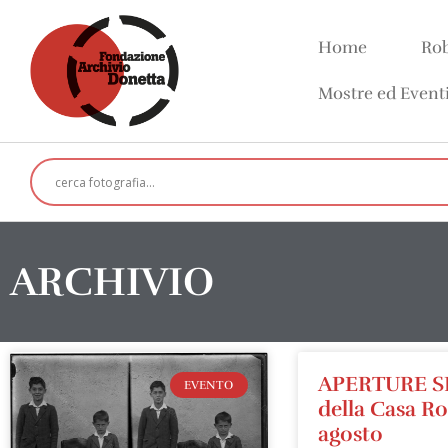
Home
Rob
Mostre ed Event
ARCHIVIO
APERTURE S
EVENTO
della Casa R
agosto