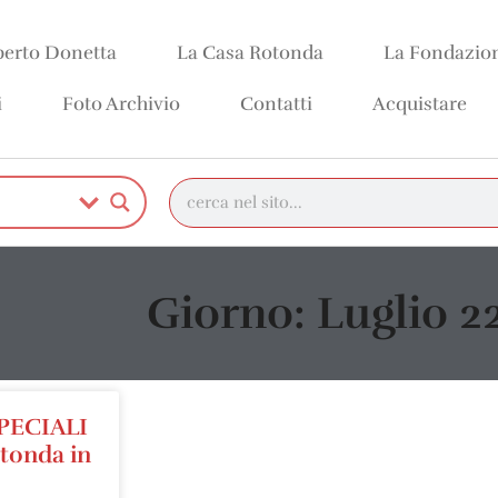
erto Donetta
La Casa Rotonda
La Fondazio
i
Foto Archivio
Contatti
Acquistare
Giorno: Luglio 2
PECIALI
otonda in