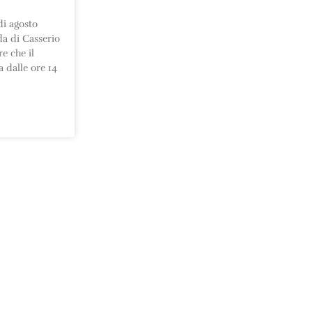
di agosto
da di Casserio
e che il
 dalle ore 14